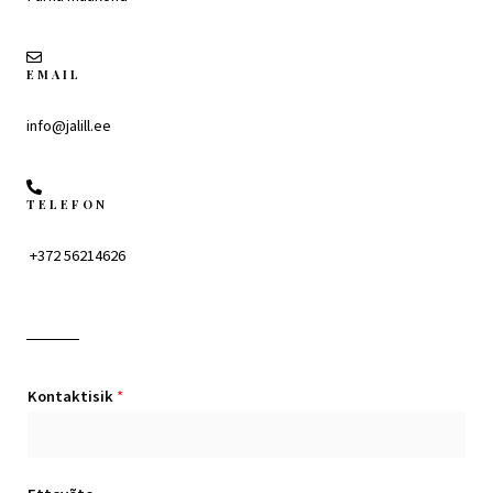
EMAIL
info@jalill.ee
TELEFON
 +372 56214626
Kontaktisik
*